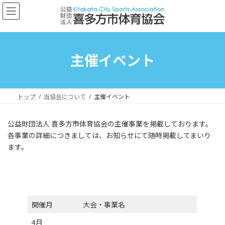
コ
ナ
ン
ビ
テ
ゲ
ン
ー
ツ
シ
へ
ョ
主催イベント
ス
ン
キ
に
ッ
移
プ
動
トップ
当協会について
主催イベント
公益財団法人 喜多方市体育協会の主催事業を掲載しております。
各事業の詳細につきましては、お知らせにて随時掲載してまいり
ます。
開催月
大会・事業名
4月