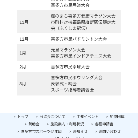
喜多方市民弓道大会
蔵のまち喜多方健康マラソン大会
11月
市町村対抗福島県縦断駅伝競走大
会（ふくしま駅伝）
12月
喜多方市民バドミントン大会
元旦マラソン大会
1月
喜多方市民インドアテニス大会
2月
喜多方市民卓球大会
喜多方市民ボウリング大会
3月
表彰式・納会
スポーツ指導者講習会
トップ
当協会について
主催イベント
加盟団体
賛助会
施設案内・利用状況
各種申請書
喜多方市スポーツ少年団
お知らせ
お問い合わせ