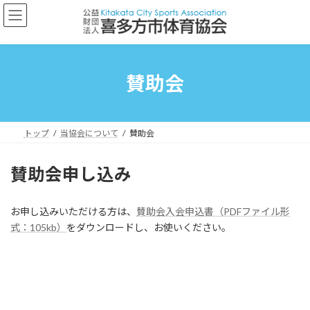
コ
ナ
ン
ビ
テ
ゲ
ン
ー
ツ
シ
へ
ョ
賛助会
ス
ン
キ
に
ッ
移
プ
動
トップ
当協会について
賛助会
賛助会申し込み
お申し込みいただける方は、
賛助会入会申込書（PDFファイル形
式：105kb）
をダウンロードし、お使いください。